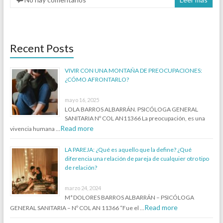
Recent Posts
VIVIR CON UNA MONTAÑA DE PREOCUPACIONES:
¿CÓMO AFRONTARLO?
mayo 16, 2025
LOLA BARROS ALBARRÁN. PSICÓLOGA GENERAL
SANITARIA Nº COL AN11366 La preocupación, es una
Read more
vivencia humana …
LA PAREJA: ¿Qué es aquello que la define? ¿Qué
diferencia una relación de pareja de cualquier otro tipo
de relación?
marzo 24, 2024
Mª DOLORES BARROS ALBARRÁN – PSICÓLOGA
Read more
GENERAL SANITARIA – Nº COL AN 11366 “Fue el …