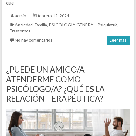
que
admin
febrero 12, 2024
Ansiedad
,
Familia
,
PSICOLOGÍA GENERAL
,
Psiquiatría
,
Trastornos
No hay comentarios
Leer más
¿PUEDE UN AMIGO/A
ATENDERME COMO
PSICÓLOGO/A? ¿QUÉ ES LA
RELACIÓN TERAPÉUTICA?