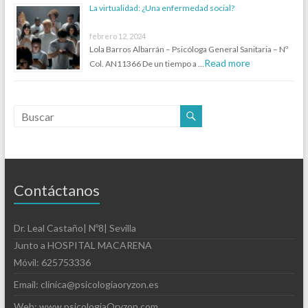
La virtualidad: ¿Una enfermedad social?
febrero 12, 2024
Lola Barros Albarrán – Psicóloga General Sanitaria – Nº
Read more
Col. AN11366 De un tiempo a …
Contáctanos
Dr. Leal Castaño| Nº8| Sevilla
Junto a HOSPITAL MACARENA
Móvil: 625753336
Email: clinica@psicologiaoryzon.es
Web: www.psicologiaOryzon.com