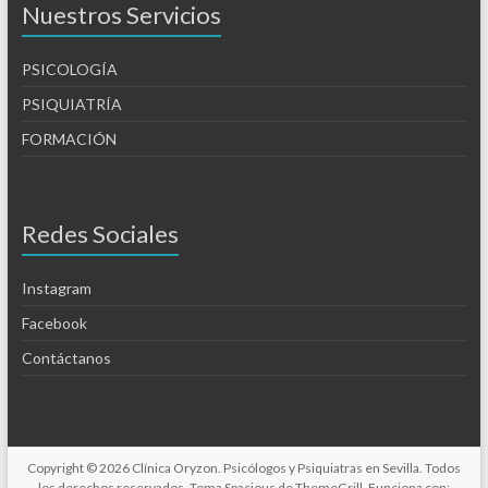
Nuestros Servicios
PSICOLOGÍA
PSIQUIATRÍA
FORMACIÓN
Redes Sociales
Instagram
Facebook
Contáctanos
Copyright © 2026
Clínica Oryzon. Psicólogos y Psiquiatras en Sevilla
. Todos
los derechos reservados. Tema
Spacious
de ThemeGrill. Funciona con: