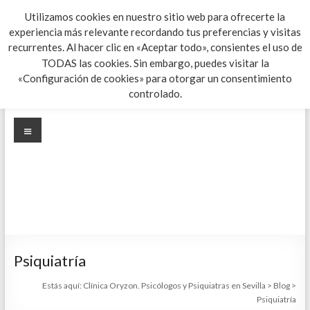
Saltar
Utilizamos cookies en nuestro sitio web para ofrecerte la
al
experiencia más relevante recordando tus preferencias y visitas
Clínica Oryzon. Psicólogos y
contenido
recurrentes. Al hacer clic en «Aceptar todo», consientes el uso de
TODAS las cookies. Sin embargo, puedes visitar la
Psiquiatras en Sevilla
«Configuración de cookies» para otorgar un consentimiento
controlado.
Cuidamos de tu salud mental
Menú
Psiquiatría
Estás aquí:
Clínica Oryzon. Psicólogos y Psiquiatras en Sevilla
>
Blog
>
Psiquiatría