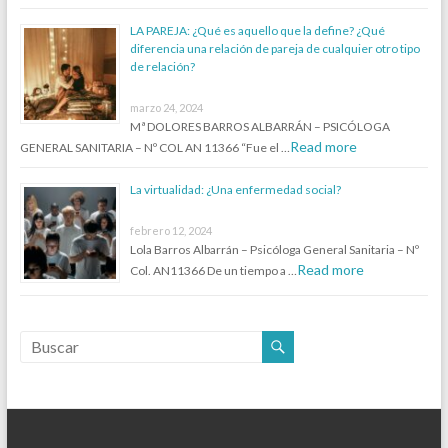
LA PAREJA: ¿Qué es aquello que la define? ¿Qué
diferencia una relación de pareja de cualquier otro tipo
de relación?
marzo 24, 2024
Mª DOLORES BARROS ALBARRÁN – PSICÓLOGA
Read more
GENERAL SANITARIA – Nº COL AN 11366 “Fue el …
La virtualidad: ¿Una enfermedad social?
febrero 12, 2024
Lola Barros Albarrán – Psicóloga General Sanitaria – Nº
Read more
Col. AN11366 De un tiempo a …