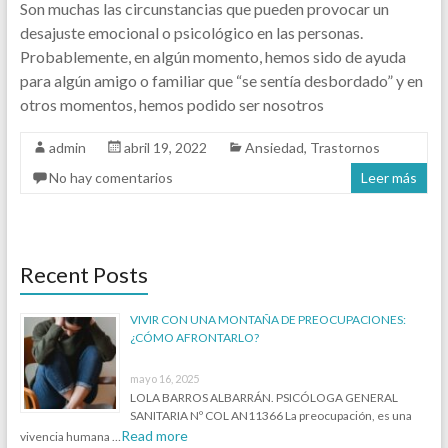
Son muchas las circunstancias que pueden provocar un
desajuste emocional o psicológico en las personas.
Probablemente, en algún momento, hemos sido de ayuda
para algún amigo o familiar que “se sentía desbordado” y en
otros momentos, hemos podido ser nosotros
admin
abril 19, 2022
Ansiedad
,
Trastornos
No hay comentarios
Leer más
Recent Posts
VIVIR CON UNA MONTAÑA DE PREOCUPACIONES:
¿CÓMO AFRONTARLO?
mayo 16, 2025
LOLA BARROS ALBARRÁN. PSICÓLOGA GENERAL
SANITARIA Nº COL AN11366 La preocupación, es una
Read more
vivencia humana …