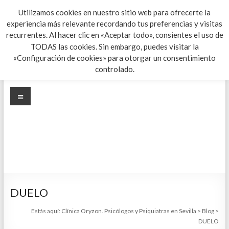
Saltar
Utilizamos cookies en nuestro sitio web para ofrecerte la
al
experiencia más relevante recordando tus preferencias y visitas
Clínica Oryzon. Psicólogos y
contenido
recurrentes. Al hacer clic en «Aceptar todo», consientes el uso de
TODAS las cookies. Sin embargo, puedes visitar la
Psiquiatras en Sevilla
«Configuración de cookies» para otorgar un consentimiento
controlado.
Cuidamos de tu salud mental
Menú
DUELO
Estás aquí:
Clínica Oryzon. Psicólogos y Psiquiatras en Sevilla
>
Blog
>
DUELO